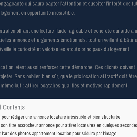
ngageante qui saura capter l’attention et susciter l’intérêt des fu
logement en opportunité irrésistible.
ntral en offrant une lecture fluide, agréable et concrète qui aide à i
ielles annonce et arguments émotionnels, tout en veillant à bâtir u
veille la curiosité et valorise les atouts principaux du logement.
cation, vient aussi renforcer cette démarche. Ces clichés doivent
ojeter. Sans oublier, bien sûr, que le prix location attractif doit être
 même but : attirer locataires qualifiés et motivés rapidement.
f Contents
 pour rédiger une annonce locataire irrésistible et bien structurée
 son titre accrocheur annonce pour attirer locataires en quelques seconde
r l’art des photos appartement location pour séduire par l’image