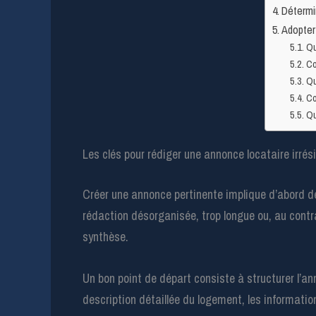
Détermin
Adopter 
Qu
Co
Qu
Co
Qu
Les clés pour rédiger une annonce locataire irrési
Créer une annonce pertinente implique d’abord de 
rédaction désorganisée, trop longue ou, au contrai
synthèse.
Un bon point de départ consiste à structurer l’an
description détaillée du logement, les informati