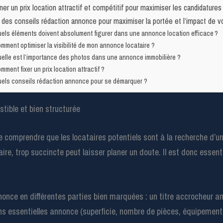
er un prix location attractif et compétitif pour maximiser les candidatures
des conseils rédaction annonce pour maximiser la portée et l’impact de vo
els éléments doivent absolument figurer dans une annonce location efficace ?
mment optimiser la visibilité de mon annonce locataire ?
elle est l’importance des photos dans une annonce immobilière ?
mment fixer un prix location attractif ?
els conseils rédaction annonce pour se démarquer ?
stible et bien structurée
comprendre que les locataires potentiels sont à la recherche d’une
re, trop succincte peut laisser planer un doute. Il est donc essenti
nonce en différentes parties bien marquées : un titre accrocheur a
ons essentielles annonce (superficie, nombre de pièces, équipement