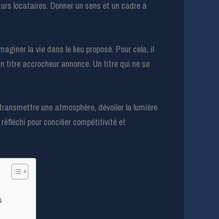
turs locataires. Donner un sens et un cadre à
maginer la vie dans le lieu proposé. Pour cela, il
n titre accrocheur annonce. Un titre qui ne se
 transmettre une atmosphère, dévoiler la lumière
 réfléchi pour concilier compétitivité et
s