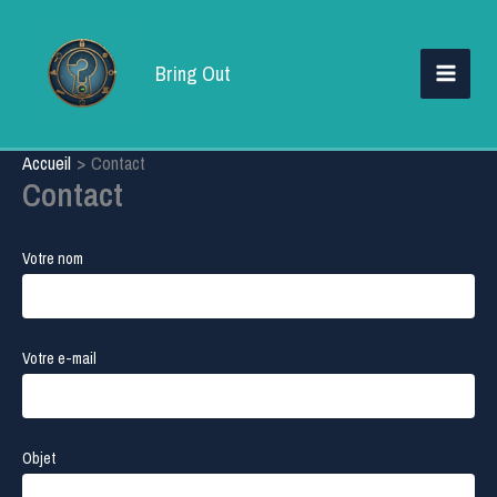
Aller
au
Bring Out
contenu
Accueil
Contact
Contact
Votre nom
Votre e-mail
Objet