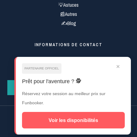
💡Astuces
📰Autres
✍Blog
INFORMATIONS DE CONTACT
Mentions Légales
×
pro.royalmagma@gmail.com
PARTENAIRE OFFICIEL
Prêt pour l'aventure ? 🕵️
CONTACT
Réservez votre session au meilleur prix sur
Funbooker.
Droit d'auteur © 2026 Bring Out
Voir les disponibilités