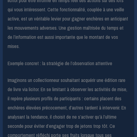
licitor pour être informé en temps réel des actions sur des lots
qui vous intéressent. Cette fonctionnalité, couplée à une veille
active, est un véritable levier pour gagner enchères en anticipant
les mouvements adverses. Une gestion maîtrisée du temps et
de l’information est aussi importante que le montant de vos
mises.
Exemple concret : la stratégie de l’observation attentive
Imaginons un collectionneur souhaitant acquérir une édition rare
de livre via licitor. En se limitant à observer les activités de mise,
il repère plusieurs profils de participants : certains placent des
enchères élevées précocement, d’autres tardent à intervenir. En
analysant la tendance, il choisit de ne s’activer qu’à l’ultime
seconde pour éviter d’engager trop de jetons trop tôt. Ce
comportement réfléchi porte ses fruits lorsque tous ses