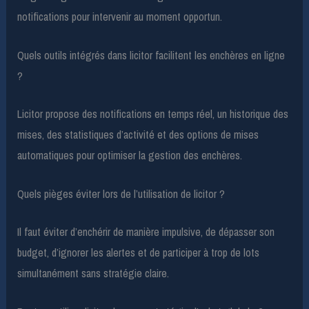
notifications pour intervenir au moment opportun.
Quels outils intégrés dans licitor facilitent les enchères en ligne
?
Licitor propose des notifications en temps réel, un historique des
mises, des statistiques d’activité et des options de mises
automatiques pour optimiser la gestion des enchères.
Quels pièges éviter lors de l’utilisation de licitor ?
Il faut éviter d’enchérir de manière impulsive, de dépasser son
budget, d’ignorer les alertes et de participer à trop de lots
simultanément sans stratégie claire.