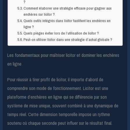
?
Comment élaborer une stratégie efficace pour gagner aux
enchères sur licitor ?
Quels outils intégrés dans licitor facilitent les enchères en
ligne ?
Quels pièges éviter lors de l’utilisation de licitor ?
Peut-on utiliser licitor dans une stratégie d’achat globale ?
Les fondamentaux pour maîtriser licitor et dominer les enchères
en ligne
Pour réussir à tirer profit de licitor, il importe d’abord de
comprendre son mode de fonctionnement. Licitor est une
plateforme d’enchères en ligne qui se différencie par son
système de mise unique, souvent combiné à une dynamique de
temps réel. Cette dimension temporelle impose un rythme
soutenu où chaque seconde peut influer sur le résultat final.