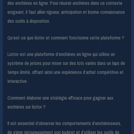
des enchères en ligne. Pour réussir enchères dans ce contexte
exigeant, il faut allier rigueur, anticipation et bonne connaissance
des outils à disposition.
Qu’est-ce que licitor et comment fonctionne cette plateforme ?
Licitor est une plateforme d’enchères en ligne qui utilise un
système de jetons pour miser sur des lots variés dans un laps de
temps limité, offrant ainsi une expérience d’achat compétitive et
interactive.
Comment élaborer une stratégie efficace pour gagner aux
enchères sur licitor ?
Il est essentiel d’observer les comportements d’enchérisseurs,
de gérer rigoureusement son budget et d’utiliser les outils de