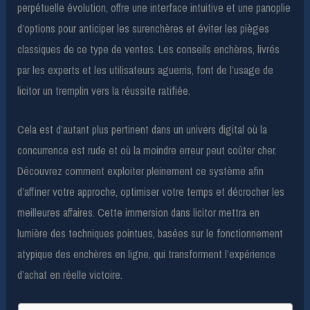
perpétuelle évolution, offre une interface intuitive et une panoplie
d’options pour anticiper les surenchères et éviter les pièges
classiques de ce type de ventes. Les conseils enchères, livrés
par les experts et les utilisateurs aguerris, font de l’usage de
licitor un tremplin vers la réussite ratifiée.
Cela est d’autant plus pertinent dans un univers digital où la
concurrence est rude et où la moindre erreur peut coûter cher.
Découvrez comment exploiter pleinement ce système afin
d’affiner votre approche, optimiser votre temps et décrocher les
meilleures affaires. Cette immersion dans licitor mettra en
lumière des techniques pointues, basées sur le fonctionnement
atypique des enchères en ligne, qui transforment l’expérience
d’achat en réelle victoire.