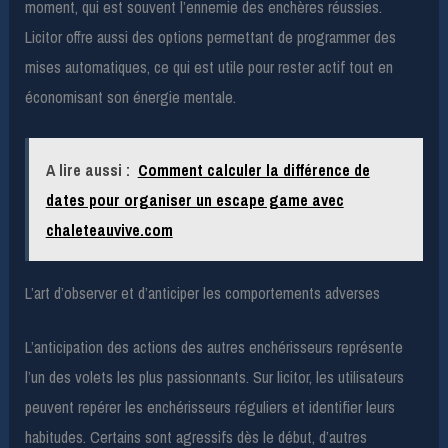
moment, qui est souvent l’ennemie des enchères réussies.
Licitor offre aussi des options permettant de programmer des
mises automatiques, ce qui est utile pour rester actif tout en
économisant son énergie mentale.
A lire aussi :
Comment calculer la différence de
dates pour organiser un escape game avec
chaleteauvive.com
L’art d’observer et d’anticiper les comportements adverses
L’anticipation des actions des autres enchérisseurs représente
l’un des volets les plus passionnants. Sur licitor, les utilisateurs
peuvent repérer les enchérisseurs réguliers et identifier leurs
habitudes. Certains sont agressifs dès le début, d’autres