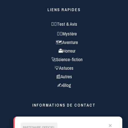
LIENS RAPIDES
🕵️‍♂️Test & Avis
🕵️‍♀️Mystère
🗺️Aventure
👻Horreur
🚀Science-fiction
💡Astuces
📰Autres
✍Blog
INFORMATIONS DE CONTACT
Mentions Légales
×
PARTENAIRE OFFICIEL