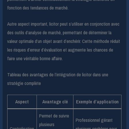
fonction des tendances de marché.
Autre aspect important, licitor peut s’utiliser en conjonction avec
des outils d’analyse de marché, permettant de déterminer la
valeur optimale d’un objet avant d’enchérir. Cette méthode réduit
les risques d’erreur d’évaluation et augmente les chances de
faire une véritable bonne affaire.
Tableau des avantages de l’intégration de licitor dans une
stratégie complète
Aspect
Avantage clé
Exemple d’application
Permet de suivre
Professionnel gérant
plusieurs
Centralisation
plusieurs enchères pour