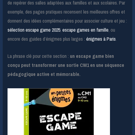
de repérer des salles adaptées aux familles et aux scolaires. Par
exemple, des pages pratiques recensent les meilleures offres et
donnent des idées complémentaires pour associer culture et jeu :
sélection escape game 2025
,
escape games en famille
, ou
encore des guides d’énigmes plus larges :
énigmes à Paris
.
La phrase clé pour cette section :
un escape game bien
conçu peut transformer une sortie CM1 en une séquence
pédagogique active et mémorable.