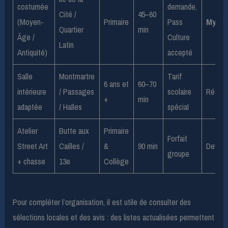
costumée
demande,
Cité /
45–60
(Moyen-
Primaire
Pass
My Ur
Quartier
min
Âge /
Culture
Latin
Antiquité)
accepté
Salle
Montmartre
Tarif
6 ans et
60–70
intérieure
/ Passages
scolaire
Réserv
+
min
adaptée
/ Halles
spécial
Atelier
Butte aux
Primaire
Forfait
Street Art
Cailles /
&
90 min
Devis 
groupe
+ chasse
13e
Collège
Pour compléter l’organisation, il est utile de consulter des
sélections locales et des avis : des listes actualisées permettent