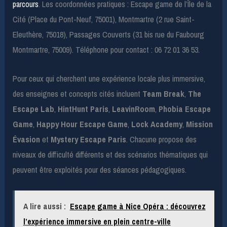
parcours
. Les coordonnées pratiques : Escape game de l’Île de la
Cité (Place du Pont-Neuf, 75001), Montmartre (2 rue Saint-
Eleuthère, 75018), Passages Couverts (31 bis rue du Faubourg
Montmartre, 75009). Téléphone pour contact : 06 72 01 36 53.
Pour ceux qui cherchent une expérience locale plus immersive,
des enseignes et concepts cités incluent
Team Break
,
The
Escape Lab
,
HintHunt Paris
,
LeavinRoom
,
Phobia Escape
Game
,
Happy Hour Escape Game
,
Lock Academy
,
Mission
Évasion
et
Mystery Escape Paris
. Chacune propose des
niveaux de difficulté différents et des scénarios thématiques qui
peuvent être exploités pour des séances pédagogiques.
A lire aussi :
Escape game à Nice Opéra : découvrez
l’expérience immersive en plein centre-ville