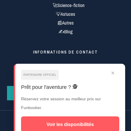
🚀Science-fiction
💡Astuces
📰Autres
✍Blog
INFORMATIONS DE CONTACT
Mentions Légales
×
pro.royalmagma@gmail.com
PARTENAIRE OFFICIEL
Prêt pour l'aventure ? 🕵️
CONTACT
Réservez votre session au meilleur prix sur
Funbooker.
Droit d'auteur © 2026 Bring Out
Voir les disponibilités