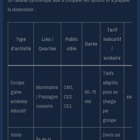
Un tableau synthétique aide à comparer les options et à préparer
la réservation :
Tarif
Type
Lieu /
Public
indicatif
Durée
d’activité
Quartier
cible
/
scolaire
Tarifs
Escape
adaptés,
Montmartre
CM1,
game
60–75
prise en
/ Passages
CE2,
conta
extérieur
min
charge
couverts
CE1
éducatif
par
groupe
Visite
Devis sur
Île de la