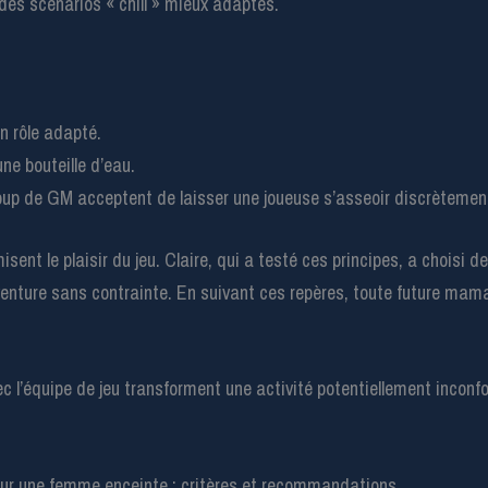
 des scénarios « chill » mieux adaptés.
un rôle adapté.
ne bouteille d’eau.
coup de GM acceptent de laisser une joueuse s’asseoir discrètemen
ent le plaisir du jeu. Claire, qui a testé ces principes, a choisi 
l’aventure sans contrainte. En suivant ces repères, toute future 
 l’équipe de jeu transforment une activité potentiellement inconfor
our une femme enceinte : critères et recommandations