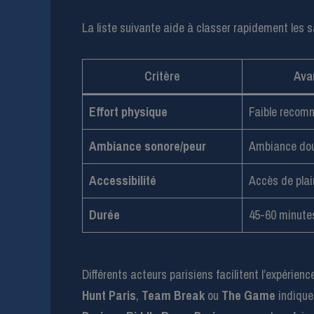
La liste suivante aide à classer rapidement les 
Critère
Ava
Effort physique
Faible reco
Ambiance sonore/peur
Ambiance dou
Accessibilité
Accès de plai
Durée
45-60 minutes
Différents acteurs parisiens facilitent l’expéri
Hunt Paris
,
Team Break
ou
The Game
indiquen