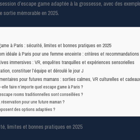
une session d’escape game adaptée à la grossesse, avec des exempl
ne sortie mémorable en 2025.
e à Paris : sécurité, limites et bonnes pratiques en 2025
om idéale à Paris pour une femme enceinte : critères et recommandations
tives immersives : VR, enquêtes tranquilles et expériences sensorielles
ation, constituer l’équipe et déroulé le jour J
mentaires pour futures mamans : sorties calmes, VR culturelles et cadeau
elle faire n’importe quel escape game à Paris ?
escape rooms traditionnelles sont conseillées ?
 réservation pour une future maman ?
oposent des options adaptées ?
é, limites et bonnes pratiques en 2025