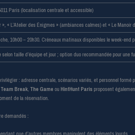
011 Paris (localisation centrale et accessible)
 », « L’Atelier des Énigmes » (ambiances calmes) et « Le Manoir d
che, 10h00 – 20h30. Créneaux matinaux disponibles le week-end p
 selon taille d’équipe et jour ; option duo recommandée pour une 
privilégier : adresse centrale, scénarios variés, et personnel formé
,
Team Break
,
The Game
ou
HintHunt Paris
proposent également 
moment de la réservation.
tre demandés :
s pendant que d’autres membres manipulent des éléments lourds.