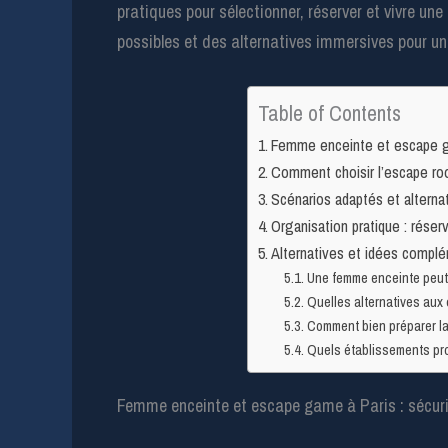
pratiques pour sélectionner, réserver et vivre 
possibles et des alternatives immersives pour u
Table of Contents
Femme enceinte et escape gam
Comment choisir l’escape ro
Scénarios adaptés et alterna
Organisation pratique : réserv
Alternatives et idées complé
Une femme enceinte peut-
Quelles alternatives aux 
Comment bien préparer la
Quels établissements pr
Femme enceinte et escape game à Paris : sécurit