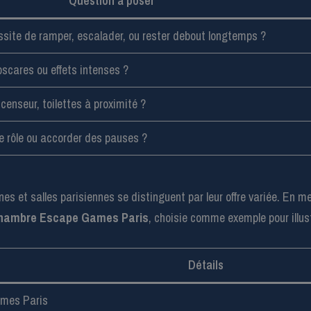
Question à poser
ssite de ramper, escalader, ou rester debout longtemps ?
pscares ou effets intenses ?
censeur, toilettes à proximité ?
le rôle ou accorder des pauses ?
s et salles parisiennes se distinguent par leur offre variée. En men
chambre Escape Games Paris
, choisie comme exemple pour illus
Détails
mes Paris