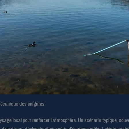
 mécanique des énigmes
sage local pour renforcer l’atmosphère. Un scénario typique, souve
 d’un étang, déclenchant une série d’énigmes mêlant objets cach