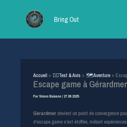
Aller
au
Bring Out
contenu
Accueil
🕵️‍♂️Test & Avis
🗺️Aventure
Escap
Escape game à Gérardmer 
Par
Simon Buisson
/
27.09.2025
Gérardmer
devient un point de convergence pour
d’escape game s’est étoffée, mêlant expériences in