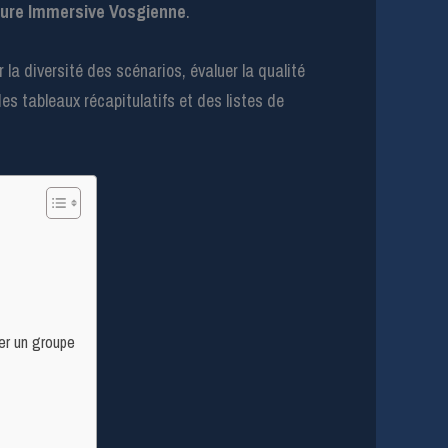
ure Immersive Vosgienne
.
 la diversité des scénarios, évaluer la qualité
s tableaux récapitulatifs et des listes de
er un groupe