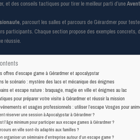
, et des conseils tactiques pour tirer le meilleur parti d’une
Avent
sionaute
, parcourt les salles et parcours de Gérardmer pour tester
urs participants. Chaque section propose des exemples concrets, de
e réussie.
ontents
es offres d’escape game à Gérardmer et apocalypstar
s le scénario : mystère des lacs et mécanique des énigmes
bains et escape nature : braquage, magie en ville et énigmes au lac
tiques pour préparer votre visite à Gérardmer et réussir la mission
vénements et usages professionnels : utiliser l’escape Vosges pour anim
t réserver une session à Apocalypstar à Gérardmer ?
st l’âge minimum pour participer aux escape games à Gérardmer ?
rcours en ville sont-ils adaptés aux familles ?
n organiser un séminaire d’entreprise autour d’un escape game ?