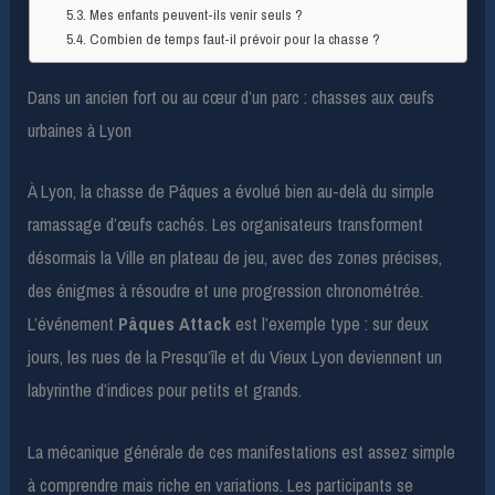
Mes enfants peuvent-ils venir seuls ?
Combien de temps faut-il prévoir pour la chasse ?
Dans un ancien fort ou au cœur d’un parc : chasses aux œufs
urbaines à Lyon
À Lyon, la chasse de Pâques a évolué bien au-delà du simple
ramassage d’œufs cachés. Les organisateurs transforment
désormais la Ville en plateau de jeu, avec des zones précises,
des énigmes à résoudre et une progression chronométrée.
L’événement
Pâques Attack
est l’exemple type : sur deux
jours, les rues de la Presqu’île et du Vieux Lyon deviennent un
labyrinthe d’indices pour petits et grands.
La mécanique générale de ces manifestations est assez simple
à comprendre mais riche en variations. Les participants se