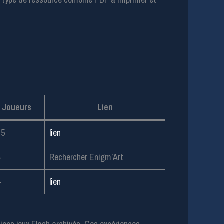
Joueurs
Lien
-5
lien
+
Rechercher Enigm’Art
+
lien