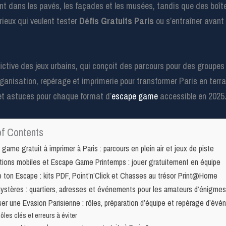
nt dans les pavés, les façades et les musées, tandis que des boîte
rieux qui veulent tester
Défis Gratuits Paris
ou s’entraîner avant 
ictive des jeux urbains, qui conçoit des parcours pour des groupes 
anisation, repérage et imprimerie pour transformer Paris en terrai
 et astuces pour chaque format d’
escape game
accessible en 2025
of Contents
game gratuit à imprimer à Paris : parcours en plein air et jeux de piste
ations mobiles et Escape Game Printemps : jouer gratuitement en équipe
 ton Escape : kits PDF, Point’n’Click et Chasses au trésor Print@Home
Mystères : quartiers, adresses et événements pour les amateurs d’énigme
er une Evasion Parisienne : rôles, préparation d’équipe et repérage d’év
ôles clés et erreurs à éviter