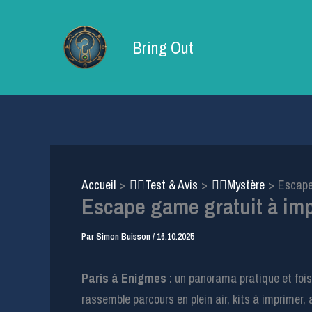
Aller
au
Bring Out
contenu
Accueil
🕵️‍♂️Test & Avis
🕵️‍♀️Mystère
Escape 
Escape game gratuit à impr
Par
Simon Buisson
/
16.10.2025
Paris à Enigmes
: un panorama pratique et fois
rassemble parcours en plein air, kits à imprimer,