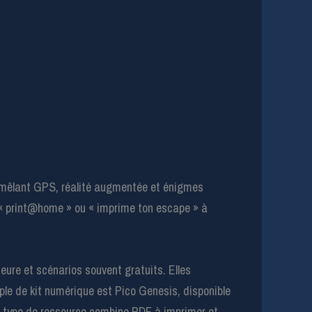
es mêlant GPS, réalité augmentée et énigmes
s « print@home » ou « imprime ton escape » à
heure et scénarios souvent gratuits. Elles
ple de kit numérique est Pico Genesis, disponible
Ce type de ressource combine PDF à imprimer et