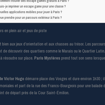
omment trouver des escape games gratuits à Paris ?
uis-je imprimer un escape game pour une classe ?
uelles applications mobiles pour jouer à Paris ?
ue prendre pour un parcours extérieur à Paris ?
 en plein air et jeux de piste
bien aux jeux d’orientation et aux chasses au trésor. Les parcours
t de découvrir des quartiers comme le Marais ou le Quartier Latin.
 à résoudre sur place.
Paris Mystères
prend tout son sens lorsqu
de Victor Hugo
démarre place des Vosges et dure environ 1h30 ; il e
oniales et part de la rue des Francs-Bourgeois pour une balade d
int de départ près de la Cour Saint-Émilion.