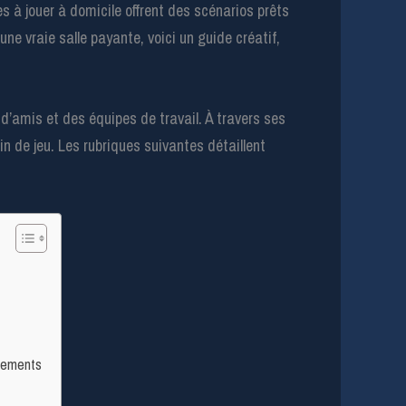
s à jouer à domicile offrent des scénarios prêts
une vraie salle payante, voici un guide créatif,
d’amis et des équipes de travail. À travers ses
n de jeu. Les rubriques suivantes détaillent
.
s
énements