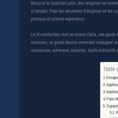
Bercy et le Quartier Latin, des énigmes se cache
à l’emploi. Pour les amateurs d’énigmes et les cu
pratique et orienté expérience.
Le fil conducteur met en scène Clara, une guide f
missions, ce guide illustre comment conjuguer org
ressources, adresses, horaires, tarifs indicatifs
Table 
Escape 
Applic
Imprime
Paris 
Organis
R