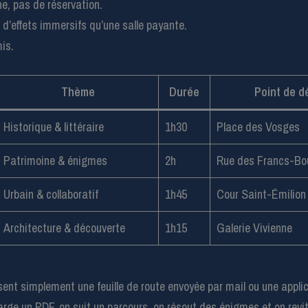
e, pas de réservation.
d’effets immersifs qu’une salle payante.
mis.
Thème
Durée
Point de d
Historique & littéraire
1h30
Place des Vosges
Patrimoine & énigmes
2h
Rue des Francs-Bo
Urbain & collaboratif
1h45
Cour Saint-Émilion
Architecture & découverte
1h15
Galerie Vivienne
isent simplement une feuille de route envoyée par mail ou une appl
rge un PDF, on suit un parcours, on résout des énigmes et on revit