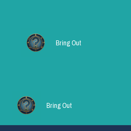
Aller
au
contenu
Bring Out
Bring Out