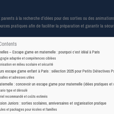
 parents à la recherche d’idées pour des sorties ou des animation
rces pratiques afin de faciliter la préparation et garantir la sécuri
Contents
elles – Escape game en maternelle : pourquoi c’est idéal à Paris
gogie adaptée et compétences ciblées
isation en milieu scolaire et sécurité
urs escape game enfant à Paris : sélection 2025 pour Petits Détectives Pa
alles et adresses utiles
ternelle : concevoir un escape game pour maternelle (idées pratiques et 
rio type et déroulé
riel recommandé et coûts estimés
sion Juniors : sorties scolaires, anniversaires et organisation pratique
ules et packages pour écoles et familles