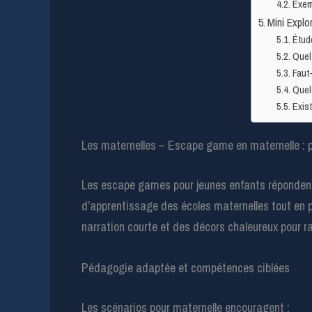
Exem
Mini Explo
Étud
Quel
Faut-
Quel
Exist
Les maternelles – Escape game en maternelle : po
Les escape games pour jeunes enfants répondent à
d’apprentissage des écoles maternelles tout en p
narration courte et des décors chaleureux pour ra
Pédagogie adaptée et compétences ciblées
Les scénarios pour maternelle encouragent :