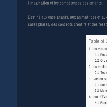
l’imagination et les compétences des enfants.
Destiné aux enseignants, aux animatrices et aux
salles phares, des concepts créatifs et des ressou
Table of 
Les matern
Péda
Organ
Les meille
Top s
Évasion Ma
Scéna
Maté
Jeux d’Éva
Form