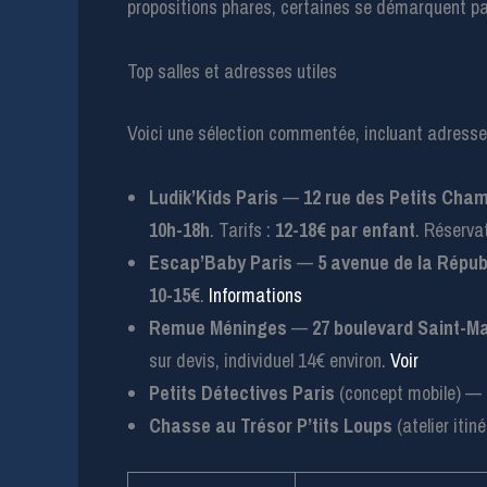
propositions phares, certaines se démarquent par
Top salles et adresses utiles
Voici une sélection commentée, incluant adresses,
Ludik’Kids Paris
—
12 rue des Petits Cham
10h-18h
. Tarifs :
12-18€ par enfant
. Réserv
Escap’Baby Paris
—
5 avenue de la Républ
10-15€
.
Informations
Remue Méninges
—
27 boulevard Saint-Ma
sur devis, individuel 14€ environ.
Voir
Petits Détectives Paris
(concept mobile) — i
Chasse au Trésor P’tits Loups
(atelier iti