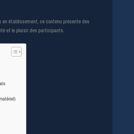
s en établissement, ce contenu présente des
té et le plaisir des participants.
ris
matériel)