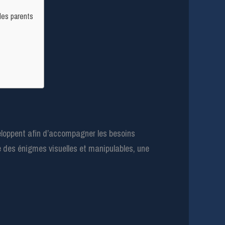
les parents
veloppent afin d’accompagner les besoins
e des énigmes visuelles et manipulables, une