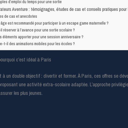
ples d’emploi du temps pour une sortie
rateurs Aventure : témoignages, études de cas et conseils pratiques pour 
es de cas et anecdotes
 âge est recommandé pour participer à un escape game maternelle ?
il réserver à l’avance pour une sortie scolaire ?
s éléments apporter pour une session anniversaire ?
e-t-il des animations mobiles pour les écoles ?
urquoi c’est idéal à Paris
 un double objectif : divertir et former. À Paris, ces offres se dé
roposant une activité extra-scolaire adaptée. L’approche privilégi
ssurer les plus jeunes.