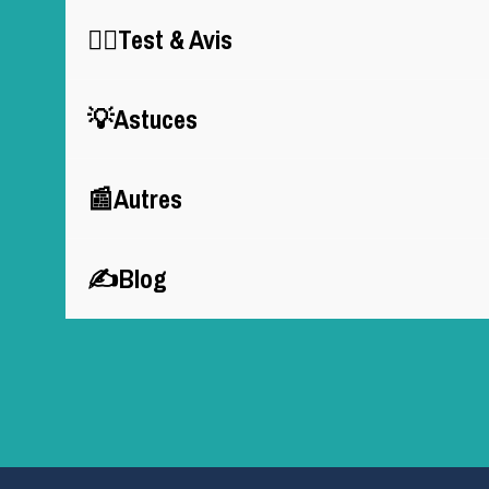
🕵️‍♂️Test & Avis
💡Astuces
📰Autres
✍Blog