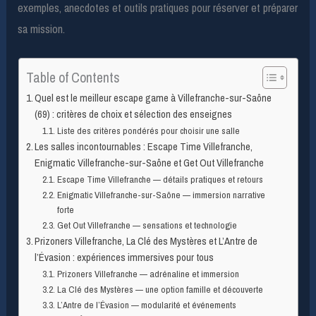
exemples, anecdotes et outils pratiques pour réserver et préparer
sa mission.
Table of Contents
Quel est le meilleur escape game à Villefranche-sur-Saône
(69) : critères de choix et sélection des enseignes
Liste des critères pondérés pour choisir une salle
Les salles incontournables : Escape Time Villefranche,
Enigmatic Villefranche-sur-Saône et Get Out Villefranche
Escape Time Villefranche — détails pratiques et retours
Enigmatic Villefranche-sur-Saône — immersion narrative
forte
Get Out Villefranche — sensations et technologie
Prizoners Villefranche, La Clé des Mystères et L’Antre de
l’Évasion : expériences immersives pour tous
Prizoners Villefranche — adrénaline et immersion
La Clé des Mystères — une option famille et découverte
L’Antre de l’Évasion — modularité et événements