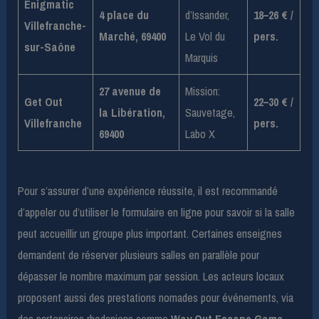
Enigmatic
4 place du
d’Issander,
18–26 € /
Villefranche-
Marché, 69400
Le Vol du
pers.
sur-Saône
Marquis
27 avenue de
Mission:
Get Out
22–30 € /
la Libération,
Sauvetage,
Villefranche
pers.
69400
Labo X
Pour s’assurer d’une expérience réussite, il est recommandé
d’appeler ou d’utiliser le formulaire en ligne pour savoir si la salle
peut accueillir un groupe plus important. Certaines enseignes
demandent de réserver plusieurs salles en parallèle pour
dépasser le nombre maximum par session. Les acteurs locaux
proposent aussi des prestations nomades pour événements, via
des partenaires rhodaniens comme
Way Out Escape Game