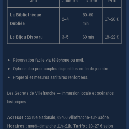
Jeu
Joueurs
Durée
Prix
La Bibliothèque
50–60
2–4
17–20 €
Oubliée
min
Le Bijou Disparu
3–5
60 min
18–22 €
Réservation facile via téléphone ou mail.
Options duo pour couples disponibles en fin de journée.
Propreté et mesures sanitaires renforcées.
Les Secrets de Villefranche — immersion locale et scénarios
historiques
Adresse :
33 rue Nationale, 69400 Villefranche-sur-Saône.
Horaires :
mardi–dimanche 11h–21h.
Tarifs :
19–27 € selon