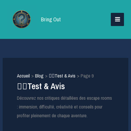
Aller
au
Bring Out
contenu
Accueil
Blog
🕵️‍♂️Test & Avis
Page 9
🕵️‍♂️Test & Avis
Découvrez nos critiques détaillées des escape rooms
: immersion, difficulté, créativité et conseils pour
profiter pleinement de chaque aventure.