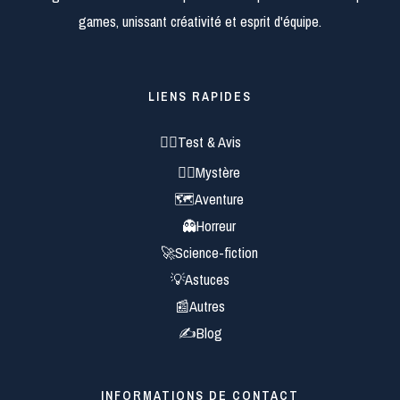
games, unissant créativité et esprit d'équipe.
LIENS RAPIDES
🕵️‍♂️Test & Avis
🕵️‍♀️Mystère
🗺️Aventure
👻Horreur
🚀Science-fiction
💡Astuces
📰Autres
✍Blog
INFORMATIONS DE CONTACT