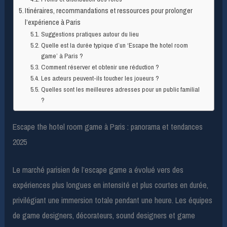
Itinéraires, recommandations et ressources pour prolonger
l’expérience à Paris
Suggestions pratiques autour du lieu
Quelle est la durée typique d’un ‘Escape the hotel room
game’ à Paris ?
Comment réserver et obtenir une réduction ?
Les acteurs peuvent-ils toucher les joueurs ?
Quelles sont les meilleures adresses pour un public familial
?
Escape the hotel room game à Paris : panorama et tendances
2025
Le marché parisien de l’escape game a évolué vers des
expériences plus longues en intensité et plus courtes en durée,
privilégiant une immersion totale pendant une heure. Les équipes
de game designers, décorateurs, sound designers et game