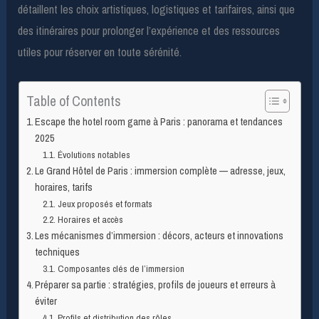
détaillent les choix artistiques, logistiques et tarifaires, ainsi que
des itinéraires pour prolonger l’expérience et des ressources
utiles pour réserver en toute sérénité.
Table of Contents
Escape the hotel room game à Paris : panorama et tendances
2025
Évolutions notables
Le Grand Hôtel de Paris : immersion complète — adresse, jeux,
horaires, tarifs
Jeux proposés et formats
Horaires et accès
Les mécanismes d’immersion : décors, acteurs et innovations
techniques
Composantes clés de l’immersion
Préparer sa partie : stratégies, profils de joueurs et erreurs à
éviter
Profils et distribution des rôles