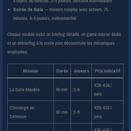
d’objets, 60 minutes, 2–5 joueurs, difficulté intermédiaire.
Soirée de Gala
— mission roleplay avec acteurs, 75
minutes, 4–8 joueurs, événementiel.
Chaque module inclut un briefing détaillé, un game master dédié
et un débriefing à la sortie pour déconstruire les mécaniques
employées.
Mission
Durée
Joueurs
Prix indicatif
€28–€34 /
La Suite Maudite
60 min
2–6
pers.
Concierge en
€25–€32 /
60 min
2–5
Détresse
pers.
€35–€45 /