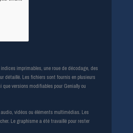
s indices imprimables, une roue de décodage, des
 détaillé. Les fichiers sont fournis en plusieurs
si que versions modifiables pour Genially ou
rs audio, vidéos ou éléments multimédias. Les
her. Le graphisme a été travaillé pour rester