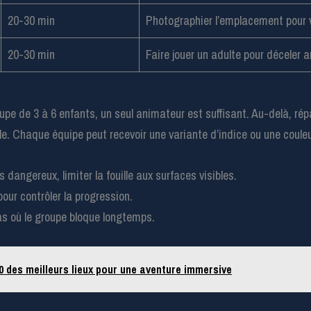
20-30 min
Photographier l’emplacement pour v
20-30 min
Faire jouer un adulte pour déceler 
upe de 3 à 6 enfants, un seul animateur est suffisant. Au-delà, rép
le. Chaque équipe peut recevoir une variante d’indice ou une coule
 dangereux, limiter la fouille aux surfaces visibles.
our contrôler la progression.
as où le groupe bloque longtemps.
 des meilleurs lieux pour une aventure immersive