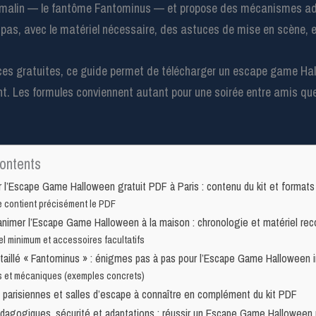
et malin — le fantôme Fantominus — et propose des mécanismes ad
pas, avec le matériel nécessaire, des astuces de mise en scène, e
rces gratuites, ce guide permet de télécharger un escape game H
t. Les formules conviennent autant pour une soirée entre amis que
ontents
 l’Escape Game Halloween gratuit PDF à Paris : contenu du kit et formats
 contient précisément le PDF
t animer l’Escape Game Halloween à la maison : chronologie et matériel r
el minimum et accessoires facultatifs
taillé « Fantominus » : énigmes pas à pas pour l’Escape Game Halloween 
 et mécaniques (exemples concrets)
parisiennes et salles d’escape à connaître en complément du kit PDF
dagogiques, sécurité et adaptations : réussir un Escape Game Halloween 