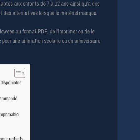
aptés aux enfants de 7 à 12 ans ainsi qu’à des
t des alternatives lorsque le matériel manque.
alloween au format
PDF
, de l’imprimer ou de le
 pour une animation scolaire ou un anniversaire
 disponibles
ecommandé
imprimable
pour enfants