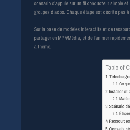
scénario s’appuie sur un fil conducteur simple 
groupes d’ados. Chaque étape est décrite pas à 
Sur la base de modèles interactifs et de ressou
partager en MP4/Média, et de l’animer rapidemen
à thème.
Table of C
Télécharger
Ce que
Installer e
Matéri
Scénario dé
Étapes
Ressources 
Conseils pé