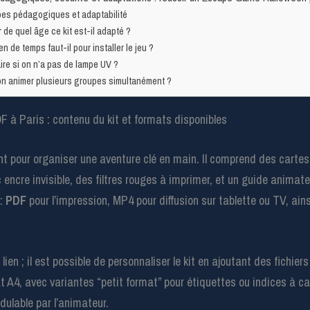
pes pédagogiques et adaptabilité
r de quel âge ce kit est-il adapté ?
n de temps faut-il pour installer le jeu ?
ire si on n’a pas de lampe UV ?
n animer plusieurs groupes simultanément ?
 à Paris : contenu du kit et formats disponibles
nt pour organiser une aventure clé en main. Il comprend des carte
ncre invisible, des filtres rouges à imprimer, et un guide animateur
 :
PDF
pour l’impression, MP4 pour diffusion sur tablette ou TV, ain
n ; il est possible de personnaliser le kit en ajoutant des fichie
 A4, avec variantes “petit format” pour étiquettes ou indices à cac
dulable par l’animateur.