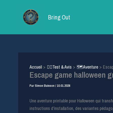
Aller
au
Bring Out
contenu
Accueil
🕵️‍♂️Test & Avis
🗺️Aventure
Escap
Escape game halloween gra
Par
Simon Buisson
/
10.01.2026
Une aventure printable pour Halloween qui transf
instructions d’installation, des variantes pédago