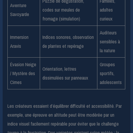
Puzzle de dégustation,
Familles,
Aventure
codes sur meules de
adultes
Savoyarde
fromage (simulation)
curieux
Auditeurs
Immersion
Indices sonores, observation
sensibles à
Aravis
de plantes et repérage
la nature
Évasion Neige
Groupes
Orientation, lettres
/ Mystère des
sportifs,
dissimulées sur panneaux
Cimes
adolescents
Les créateurs essaient d’équilibrer difficulté et accessibilité. Par
exemple, une épreuve en altitude peut être modérée par un
indice visuel facilement repérable pour éviter que le challenge
tourne à la frustration. Des variantes existent selon météo : la