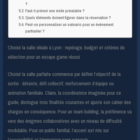
?
Faut-il prévoir une visite préalable ?
Quels éléments doivent figurer dans la réservation ?
Peut-on personnaliser un scénario pour un événement
particulier ?
Choisir la salle idéale à Lyon : repérage, budget et critères de
sélection pour un escape game réussi
Choisir la salle parfaite commence par définir l’objectif de la
sortie : détente, défi collectif, renforcement d’équipe ou
animation familiale. Claire, la coordinatrice imaginée pour ce
guide, distingue trois finalités courantes et ajuste son cahier des
charges en conséquence. Pour un team building, la préférence va
vers des énigmes collaboratives avec un niveau de difficulté
modulable. Pour un public familial, l’accent est mis sur
l’accessibilité et l’immersion sans sursauts.