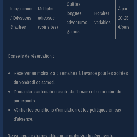
Quêtes
Imaginarium
Multiples
À partir de
longues,
Horaires
/ Odysseus
adresses
20-25
adventures
variables
& autres
(voir sites)
€/pers
games
Conseils de réservation :
Réserver au moins 2 à 3 semaines à l’avance pour les soirées
du vendredi et samedi.
Demander confirmation écrite de l’horaire et du nombre de
participants.
Vérifier les conditions d’annulation et les politiques en cas
d’absence.
Ressources externes utiles pour prolonger la découverte :