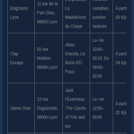
11 rue de la
Enigmatic
La
variables,
À partir de
Part-Dieu,
Lyon
Malédiction
soirées
20 €/pers
69003 Lyon
du Cirque
tardives
Lu–Ve
Alien,
52 rue
10:50–
Clap
Dracula, Le
À partir de
Molière,
00:10; Sa
Escape
Butin d’El
24 €/pers
69006 Lyon
09:00–
Paso
02:00
Jack
13 rue
l’Éventreur,
Lu–Ve
À partir de
Game Over
Duguesclin,
The Castle
12:00–
22 €/pers
69006 Lyon
of Fire and
00:00
Ice