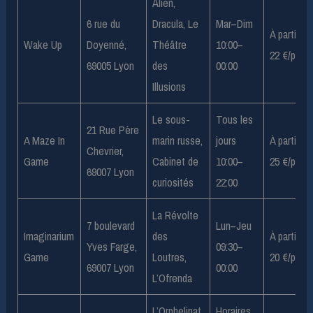
Alien,
6 rue du
Dracula, Le
Mar–Dim
À partir de
Wake Up
Doyenné,
Théâtre
10:00–
22 €/pers
69005 Lyon
des
00:00
Illusions
Le sous-
Tous les
21 Rue Père
A Maze In
marin russe,
jours
À partir de
Chevrier,
Game
Cabinet de
10:00–
25 €/pers
69007 Lyon
curiosités
22:00
La Révolte
7 boulevard
Lun–Jeu
Imaginarium
des
À partir de
Yves Farge,
09:30–
Game
Loutres,
20 €/pers
69007 Lyon
00:00
L’Ofrenda
L’Orphelinat,
Horaires