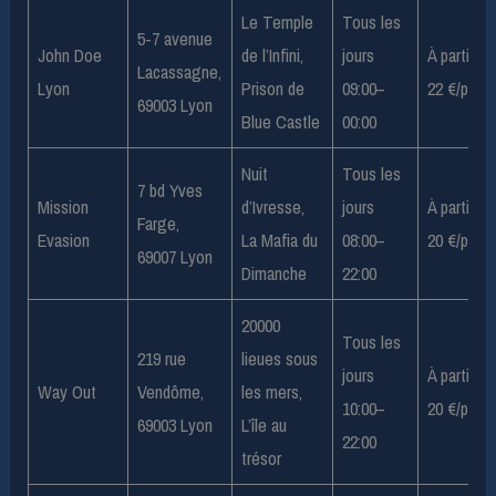
Le Temple
Tous les
5-7 avenue
John Doe
de l’Infini,
jours
À partir de
Lacassagne,
Lyon
Prison de
09:00–
22 €/pers
69003 Lyon
Blue Castle
00:00
Nuit
Tous les
7 bd Yves
Mission
d’Ivresse,
jours
À partir de
Farge,
Evasion
La Mafia du
08:00–
20 €/pers
69007 Lyon
Dimanche
22:00
20000
Tous les
219 rue
lieues sous
jours
À partir de
Way Out
Vendôme,
les mers,
10:00–
20 €/pers
69003 Lyon
L’île au
22:00
trésor