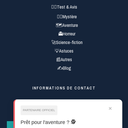
🕵️‍♂️Test & Avis
🕵️‍♀️Mystère
🗺️Aventure
👻Horreur
🚀Science-fiction
💡Astuces
📰Autres
✍Blog
INFORMATIONS DE CONTACT
Mentions Légales
×
pro.royalmagma@gmail.com
PARTENAIRE OFFICIEL
Prêt pour l'aventure ? 🕵️