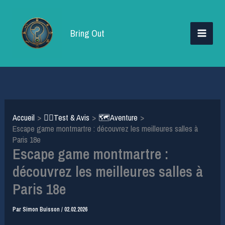
Aller
au
Bring Out
contenu
Accueil
🕵️‍♂️Test & Avis
🗺️Aventure
Escape game montmartre : découvrez les meilleures salles à
Paris 18e
Escape game montmartre :
découvrez les meilleures salles à
Paris 18e
Par
Simon Buisson
/
02.02.2026