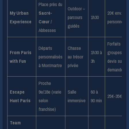
Place près du
Outdoor –
My Urban
Sacré-
20€ env. par
parcours
1h30
Experience
Cœur
/
personne
guidés
Abbesses
Forfaits
Départs
Chasse
From Paris
1h30 à
groupes,
personnalisés
au trésor
with Fun
3h
devis sur
à Montmartre
privée
demande
Proche
Escape
9e/18e (varie
Salle
60 à
25€-35€/per
Hunt Paris
selon
immersive
90 min
franchise)
Team