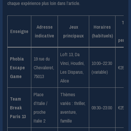
chaque expérience plus loin dans l’article.
Tari
Adresse
Jeux
Horaires
Enseigne
(pa
indicative
principaux
(habituels)
person
Loft 13, Da
Phobia
19 rue du
Vinci, Houdini,
10:00–22:30
Escape
Chevaleret,
€28–€
Les Disparus,
(variable)
Game
75013
Alice
Place
Thèmes
Team
d’Italie /
variés : thriller,
Break
09:30–23:00
€25–€
proche
aventure,
Paris 13
Italie 2
famille