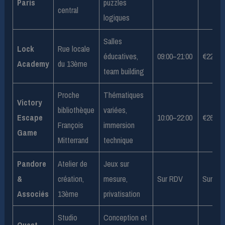
Paris
puzzles
central
logiques
Salles
Lock
Rue locale
éducatives,
09:00–21:00
€22–€
Academy
du 13ème
team building
Proche
Thématiques
Victory
bibliothèque
variées,
Escape
10:00–22:00
€26–€
François
immersion
Game
Mitterrand
technique
Pandore
Atelier de
Jeux sur
&
création,
mesure,
Sur RDV
Sur dev
Associés
13ème
privatisation
Studio
Conception et
Quest