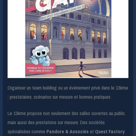
Organiser un team building ou un événement privé dans le 13ème
: prestataires, scénarios sur mesure et bonnes pratiques
Le 13ème propose non seulement des salles ouvertes au public,
mais aussi des prestations sur mesure. Des sociétés
spécialisées comme
Pandore & Associés
et
Quest Factory