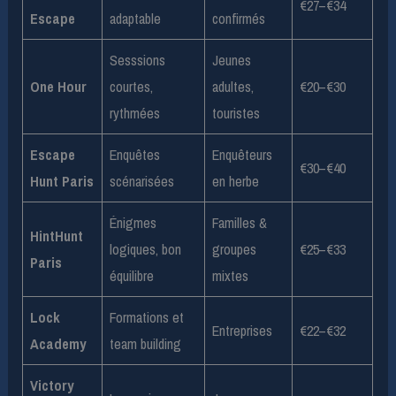
€27–€34
Escape
adaptable
confirmés
Sesssions
Jeunes
One Hour
courtes,
adultes,
€20–€30
rythmées
touristes
Escape
Enquêtes
Enquêteurs
€30–€40
Hunt Paris
scénarisées
en herbe
Énigmes
Familles &
HintHunt
logiques, bon
groupes
€25–€33
Paris
équilibre
mixtes
Lock
Formations et
Entreprises
€22–€32
Academy
team building
Victory