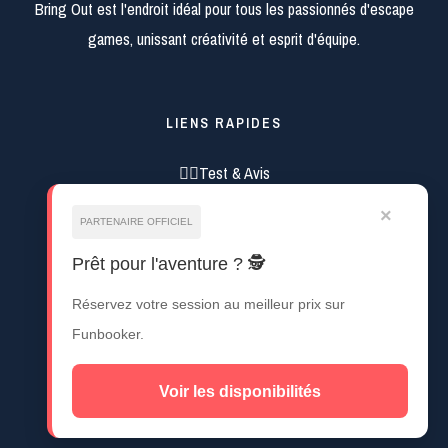
Bring Out est l'endroit idéal pour tous les passionnés d'escape
games, unissant créativité et esprit d'équipe.
LIENS RAPIDES
🕵️‍♂️Test & Avis
🕵️‍♀️Mystère
×
PARTENAIRE OFFICIEL
🗺️Aventure
Prêt pour l'aventure ? 🕵️
👻Horreur
🚀Science-fiction
Réservez votre session au meilleur prix sur
💡Astuces
Funbooker.
📰Autres
✍Blog
Voir les disponibilités