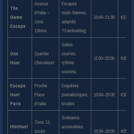
Avenue
Escapes
The
d’Italie –
multi-thèmes,
Game
10:00–21:30
€27–€
zone
adaptés
Escape
13ème
TEambuilding
Salles
One
Quartier
courtes,
11:00–22:00
€20–€
Hour
Chevaleret
rythme
soutenu
Escape
Proche
Enquêtes
Hunt
Place
journalistiques,
10:00–20:00
€30–€
Paris
d’Italie
locales
Scénarios
Zone 13,
HintHunt
accessibles,
accès
10:00–22:00
€25–€