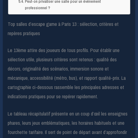
Peut-on privatiser une salle pour un événement
professionnel ?
Top salles d’escape game à Paris 13 : sélection, critères et
repères pratiques
Le 13ème attire des joueurs de tous profils. Pour établir une
sélection utile, plusieurs critères sont retenus : qualité des
décors, originalité des scénarios, immersion sonore et
mécanique, accessibilité (métro, bus), et rapport qualité-prix. La
cartographie ci-dessous rassemble les principales adresses et
indications pratiques pour se repérer rapidement.
Le tableau récapitulatif présente en un coup d’œil les enseignes
phares, leurs jeux emblématiques, les horaires habituels et une
fourchette tarifaire. Il sert de point de départ avant d’approfondir