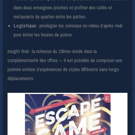
dans deux enseignes proches et profiter des cafés et
restaurants du quartier entre les parties.
Logistique
: privilégier les créneaux en milieu d’après-midi
pour éviter les heures de pointe.
Insight final : la richesse du 13ème réside dans la
complémentarité des offres — il est possible de composer une
journée entière d’expériences de styles différents sans longs
déplacements.