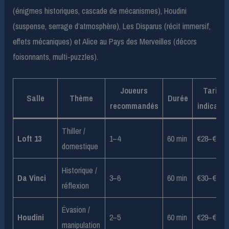
(énigmes historiques, cascade de mécanismes), Houdini
(suspense, serrage d’atmosphère), Les Disparus (récit immersif,
effets mécaniques) et Alice au Pays des Merveilles (décors
foisonnants, multi-puzzles).
Joueurs
Tarif
Salle
Thème
Durée
recommandés
indicatif
Thiller /
Loft 13
1–4
60 min
€28–€32
domestique
Historique /
Da Vinci
3–6
60 min
€30–€34
réflexion
Évasion /
Houdini
2–5
60 min
€29–€33
manipulation