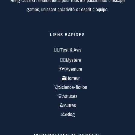
Bring Out est l'endroit idéal pour tous les passionnés d'escape
games, unissant créativité et esprit d'équipe.
LIENS RAPIDES
🕵️‍♂️Test & Avis
🕵️‍♀️Mystère
🗺️Aventure
👻Horreur
🚀Science-fiction
💡Astuces
📰Autres
✍Blog