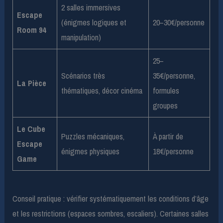
2 salles immersives
Escape
(énigmes logiques et
20–30€/personne
Room 94
manipulation)
25–
Scénarios très
35€/personne,
La Pièce
thématiques, décor cinéma
formules
groupes
Le Cube
Puzzles mécaniques,
À partir de
Escape
énigmes physiques
18€/personne
Game
Conseil pratique : vérifier systématiquement les conditions d’âge
et les restrictions (espaces sombres, escaliers). Certaines salles