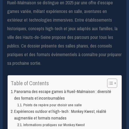
Rueil-Malmaison se distingue en 2025 par une offre d’escape
games variée, mêlant expériences en salle, aventures en
extérieur et technologies immersives. Entre établissements
historiques, concepts high-tech et jeux adaptés aux familles, la
ville des Hauts-de-Seine propose des parcours pour tous les
publics. Ce dossier présente des salles phares, des conseils
pratiques et des formats évènementiels à connaître pour préparer
sa prochaine sortie.
Table of Contents
Panorama des escape games à Rueil-Malmaison : diversité
des formats et incontournables
Points de repère pour choisir une salle
Expériences outdoor et high-tech : Monkey Kwest, réalité
augmentée et formats nomades
Informations pratiques sur Monkey Kwest