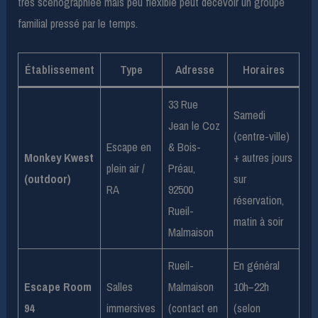
très scénographiée mais peu flexible peut décevoir un groupe
familial pressé par le temps.
Établissement
Type
Adresse
Horaires
33 Rue
Samedi
Jean le Coz
(centre-ville)
Escape en
& Bois-
Monkey Kwest
+ autres jours
plein air /
Préau,
(outdoor)
sur
RA
92500
réservation,
Rueil-
matin à soir
Malmaison
Rueil-
En général
Escape Room
Salles
Malmaison
10h–22h
94
immersives
(contact en
(selon