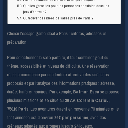
Quelles garanties pour les personnes sensibles dans les
jeux d’horreur ?
Où trouver des idées de salles près de Paris ?
Choisir l’escape game idéal à Paris : critères, adresses et
préparation
Pour sélectionner la salle parfaite, il faut combiner goût du
thème, accessibilité et niveau de difficulté. Une réservation
réussie commence par une lecture attentive des scénarios
proposés et par l’analyse des informations pratiques : adresse,
durée, tarifs et horaires. Par exemple,
Batman Escape
propose
plusieurs missions et se situe au
30 Av. Corentin Cariou,
75019 Paris
. Les aventures durent en moyenne 70 minutes et le
tarif annoncé est d’environ
36€ par personne
, avec des
créneaux adaptés aux groupes jusqu’à 24 joueurs.