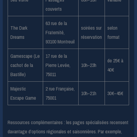
couverts
63 rue de la
The Dark
soirées sur
selon
Fraternité,
Dreams
réservation
format
93100 Montreuil
Gamescape (Le
17 rue de la
de 25€ à
cachot de la
Pierre Levée,
10h–23h
40€
Bastille)
75011
Majestic
2 rue Française,
10h–21h
30€–45€
Escape Game
75001
Ressources complémentaires : les pages spécialisées recensent
davantage d’options régionales et saisonnières. Par exemple,