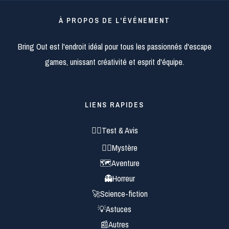
À PROPOS DE L'ÉVÉNEMENT
Bring Out est l'endroit idéal pour tous les passionnés d'escape
games, unissant créativité et esprit d'équipe.
LIENS RAPIDES
🕵️‍♂️Test & Avis
🕵️‍♀️Mystère
🗺️Aventure
👻Horreur
🚀Science-fiction
💡Astuces
📰Autres