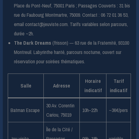
Place du Pont-Neuf, 75001 Paris ; Passages Couverts : 31 bis
rue du Faubourg Montmartre, 75009. Contact : 06 72 01 36 53,
email
contact@jeuviste.com
. Tarifs variables selon parcours,
durée ~2h.
The Dark Dreams
(frisson) — 63 rue de la Fraternité, 93100
Montreuil. Labyrinthe hanté, parcours nocturne, ouvert sur
réservation pour soirées thématiques.
Horaire
Tarif
Salle
Adresse
indicatif
indicatif
30 Av. Corentin
Batman Escape
10h–22h
~36€/pers
Cariou, 75019
Île de la Cité /
Jeu visite
Passages
09h–18h
variable