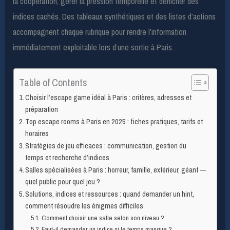
la coopération, gérer la pression temporelle et dénicher des
indices cachés. Des tableaux synthétiques et des listes d’actions
accompagnent chaque rubrique pour rendre l’information
immédiatement exploitable lors d’une sortie à Paris.
Table of Contents
Choisir l’escape game idéal à Paris : critères, adresses et
préparation
Top escape rooms à Paris en 2025 : fiches pratiques, tarifs et
horaires
Stratégies de jeu efficaces : communication, gestion du
temps et recherche d’indices
Salles spécialisées à Paris : horreur, famille, extérieur, géant —
quel public pour quel jeu ?
Solutions, indices et ressources : quand demander un hint,
comment résoudre les énigmes difficiles
Comment choisir une salle selon son niveau ?
Faut-il demander un indice si le temps manque ?