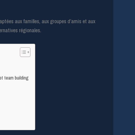
daptées aux familles, aux groupes d’amis et aux
ernatives régionales.
t team building