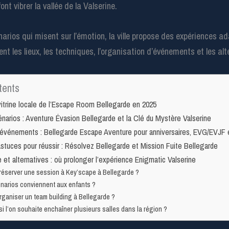
nt vibrer la vallée de la Valserine.
narios qui misent sur l’émotion, la ville propose des expériences a
t les lieux, les techniques, l’organisation d’événements et les alt
tents
vitrine locale de l’Escape Room Bellegarde en 2025
énarios : Aventure Évasion Bellegarde et la Clé du Mystère Valserine
’événements : Bellegarde Escape Aventure pour anniversaires, EVG/EVJF e
astuces pour réussir : Résolvez Bellegarde et Mission Fuite Bellegarde
 et alternatives : où prolonger l’expérience Enigmatic Valserine
éserver une session à Key’scape à Bellegarde ?
narios conviennent aux enfants ?
rganiser un team building à Bellegarde ?
si l’on souhaite enchaîner plusieurs salles dans la région ?