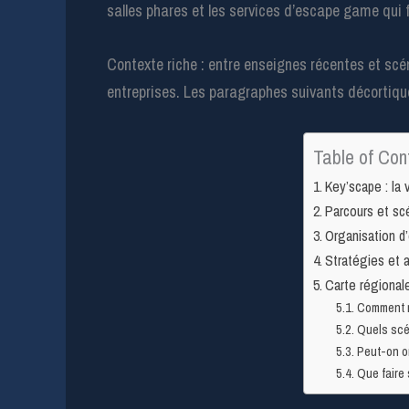
salles phares et les services d’escape game qui fo
Contexte riche : entre enseignes récentes et scé
entreprises. Les paragraphes suivants décortiquen
Table of Con
Key’scape : la 
Parcours et sc
Organisation d
Stratégies et 
Carte régionale
Comment r
Quels scé
Peut-on o
Que faire 