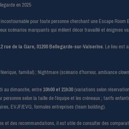
llegarde en 2025
incontournable pour toute personne cherchant une Escape Room B
 deux scénarios marquants qui mêlent décor travaillé et énigmes va
12 rue de la Gare, 01200 Bellegarde-sur-Valserine
. Le lieu est 
éerique, familial) ; Nightmare (scénario d’horreur, ambiance clown).
di au dimanche, entre
10h00 et 21h30
(variations selon réservatio
r personne selon la taille de l’équipe et les créneaux ; tarifs enfa
aires, EVJF/EVG, formules entreprises (team building).
 et des recommandations, il est utile de consulter des comparati