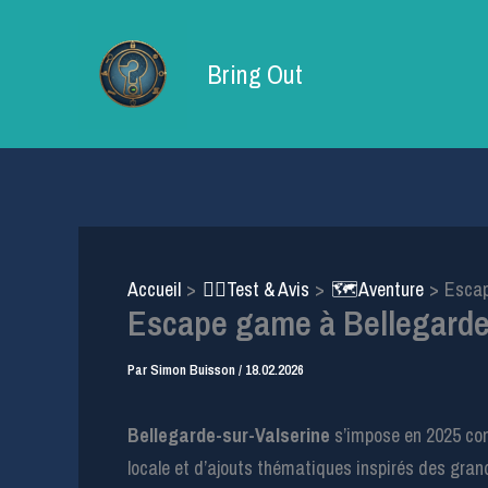
Aller
au
Bring Out
contenu
Accueil
🕵️‍♂️Test & Avis
🗺️Aventure
Escap
Escape game à Bellegarde-
Par
Simon Buisson
/
18.02.2026
Bellegarde-sur-Valserine
s’impose en 2025 com
locale et d’ajouts thématiques inspirés des grand